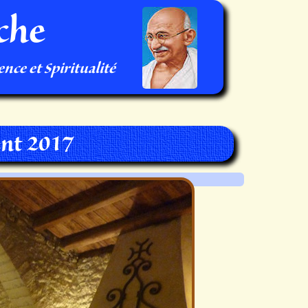
che
nce et Spiritualité
nt 2017