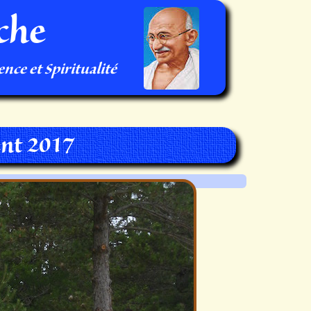
che
nce et Spiritualité
nt 2017