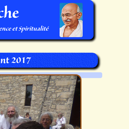
che
nce et Spiritualité
nt 2017