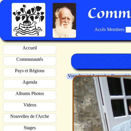
Commu
Accès Membres
Accueil
Communautés
Pays et Régions
Vous êtes ici
Accueil
>
Rassemble
Agenda
Albums Photos
Videos
Nouvelles de l'Arche
Stages