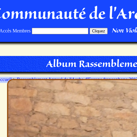
Communauté de l'Ar
Non Viole
Accès Membres
Album Rassembleme
ccueil
>
Rassemblement Annuel de l'Arche d'Europe francophone 201