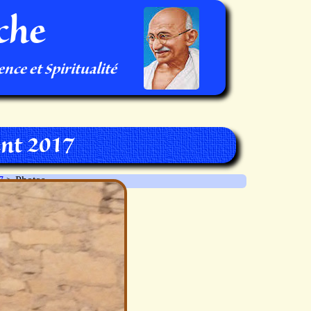
che
nce et Spiritualité
nt 2017
7
> Photos