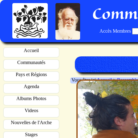
Commu
Accès Membres
Accueil
Communautés
Pays et Régions
Vous êtes ici
Accueil
>
Rassemble
Agenda
Albums Photos
Videos
Nouvelles de l'Arche
Stages