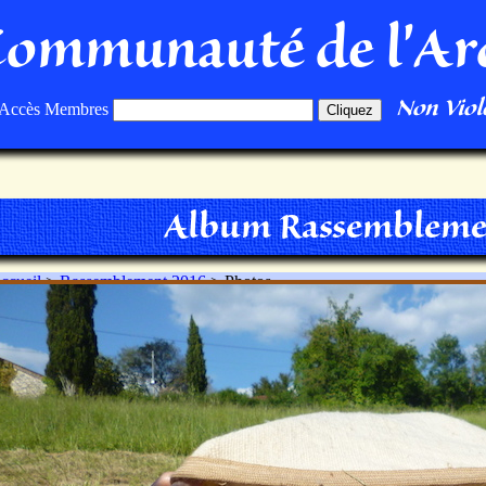
Communauté de l'Ar
Non Viole
Accès Membres
Album Rassembleme
ccueil
>
Rassemblement 2016
> Photos