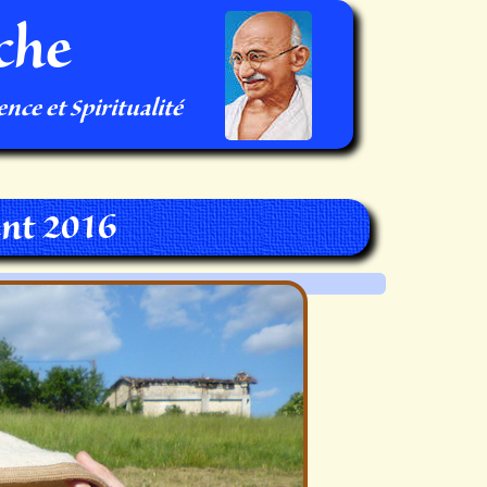
che
nce et Spiritualité
nt 2016