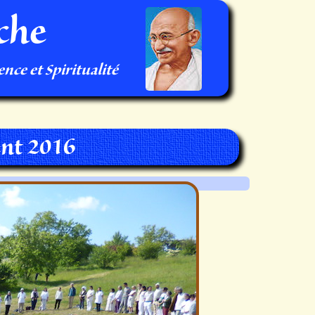
che
nce et Spiritualité
nt 2016