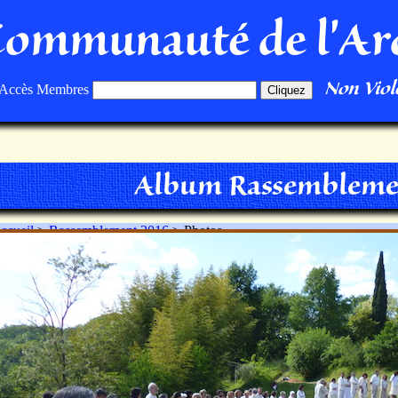
Communauté de l'Ar
Non Viole
Accès Membres
Album Rassembleme
ccueil
>
Rassemblement 2016
> Photos