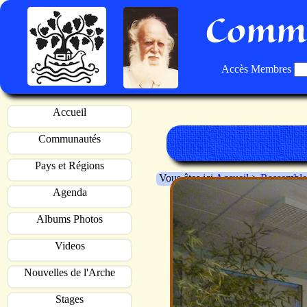
Commu
Accès Membres
Accueil
Communautés
Pays et Régions
Vous êtes ici
Accueil
>
Rassemble
Agenda
Albums Photos
Videos
Nouvelles de l'Arche
Stages