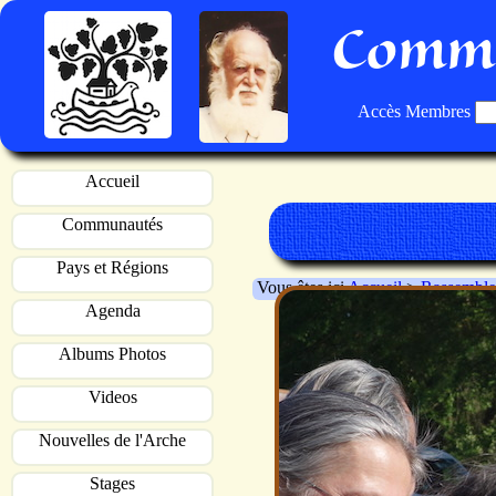
Commu
Accès Membres
Accueil
Communautés
Pays et Régions
Vous êtes ici
Accueil
>
Rassemble
Agenda
Albums Photos
Videos
Nouvelles de l'Arche
Stages