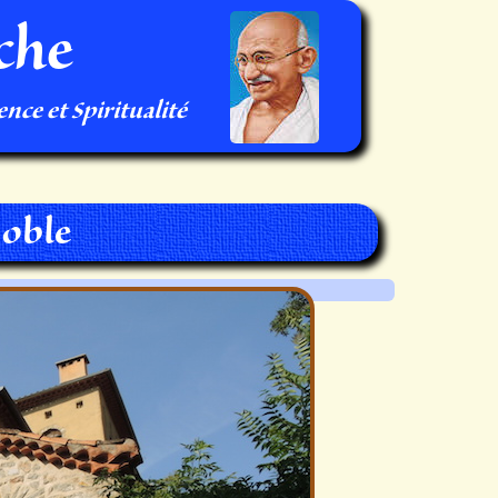
che
nce et Spiritualité
Noble