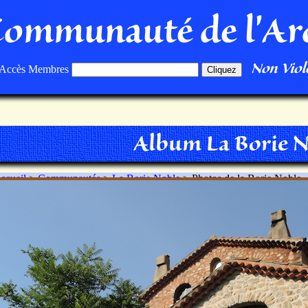
Communauté de l'Ar
Non Viole
Accès Membres
Album La Borie 
ccueil
>
Communautés
>
La Borie Noble
> Photos de la Borie Noble