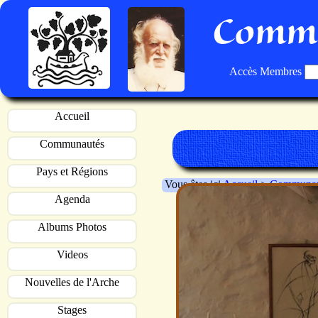
Commu
Accès Membres
Accueil
Communautés
Pays et Régions
Vous êtes ici
Accueil
>
Communau
Agenda
Albums Photos
Videos
Nouvelles de l'Arche
Stages