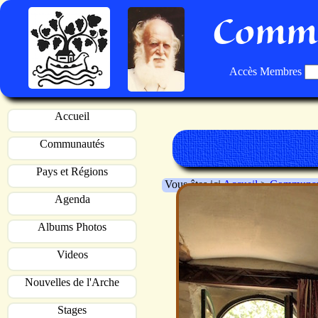
Commu
Accès Membres
Accueil
Communautés
Pays et Régions
Vous êtes ici
Accueil
>
Communau
Agenda
Albums Photos
Videos
Nouvelles de l'Arche
Stages