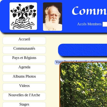
Commu
Accès Membres
Accueil
Communautés
Pays et Régions
Vous êtes ici
Accueil
>
Communau
Agenda
Albums Photos
Videos
Nouvelles de l'Arche
Stages